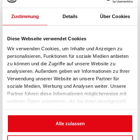
Danke Stephan!
14.02.2026
Presse: German Pumptrack Series
Zustimmung
Details
Über Cookies
2026: Deutschlands Rennserie geht in die
zweite Saison
Diese Webseite verwendet Cookies
05.12.2025
Presse: German Pumptrack Series
Wir verwenden Cookies, um Inhalte und Anzeigen zu
stellt Konzept für 2026 neu auf
personalisieren, Funktionen für soziale Medien anbieten
zu können und die Zugriffe auf unsere Website zu
Ältere News gibt es
hier
analysieren. Außerdem geben wir Informationen zu Ihrer
Verwendung unserer Website an unsere Partner für
soziale Medien, Werbung und Analysen weiter. Unsere
Das war die erste German
Partner führen diese Informationen möglicherweise mit
weiteren Daten zusammen, die Sie ihnen bereitgestellt
Pumptrack Series 2025
haben oder die sie im Rahmen Ihrer Nutzung der Dienste
gesammelt haben.
Alle zulassen